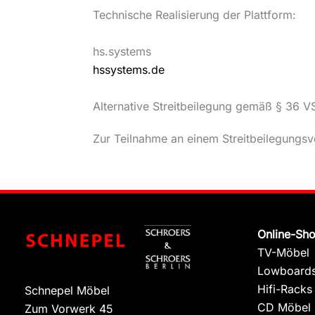
Technische Realisierung der Plattform:
hs.systems
hssystems.de
Alternative Streitbeilegung gemäß § 36 V
Zur Teilnahme an einem Streitbeilegungsver
Online-Sh
TV-Möbel
Lowboard
Hifi-Racks
Schnepel Möbel
CD Möbel
Zum Vorwerk 45