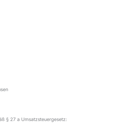
usen
äß § 27 a Umsatzsteuergesetz: