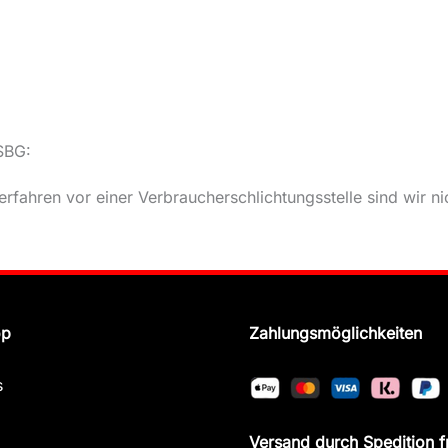
SBG:
fahren vor einer Verbraucherschlichtungsstelle sind wir nich
op
Zahlungsmöglichkeiten
s
Versand durch Spedition f