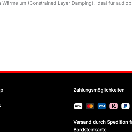
n Wärme um (Constrained Layer Damping). Ideal für audiop
op
Zahlungsmöglichkeiten
s
Versand durch Spedition f
Bordsteinkante